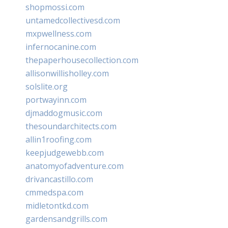
shopmossi.com
untamedcollectivesd.com
mxpwellness.com
infernocanine.com
thepaperhousecollection.com
allisonwillisholley.com
solslite.org
portwayinn.com
djmaddogmusic.com
thesoundarchitects.com
allin1roofing.com
keepjudgewebb.com
anatomyofadventure.com
drivancastillo.com
cmmedspa.com
midletontkd.com
gardensandgrills.com