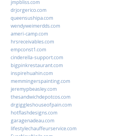
jmpbliss.com
drjorgerico.com
queensushipa.com
wendyweimerdds.com
ameri-camp.com
hrsreceivables.com
empconst1.com
cinderella-support.com
bigpinkrestaurant.com
inspirehuahin.com
memmingerspainting.com
jeremypbeasley.com
thesandwichdepotcos.com
drgiggleshouseofpain.com
hotflashdesigns.com
garagenadeau.com
lifestylechauffeurservice.com