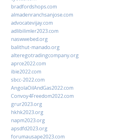
bradfordshops.com
almadenranchsanjose.com
advocatevijay.com
adlibilimler2023.com
naswwebed.org
balithut-manado.org
alteregotradingcompany.org
aprce2022.com
ibie2022.com
sbcc-2022.com
AngolaOilAndGas2022.com
Convoy4Freedom2022.com
grur2023.org
hkhk2023.org
napm2023.org
apsdfd2023.org
forumausape2023.com