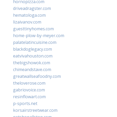
hornopizza.com
driveadragster.com
hematologa.com
lizaivanov.com
guesttinyhomes.com
home-plow-by-meyer.com
palatelatincuisine.com
blackdoglegacy.com
eatvivahouston.com
thebigshowok.com
chimeandstave.com
greatwallseafoodny.com
theloverose.com
gabriovoice.com
resinflowart.com
p-sports.net
korsairstreetwear.com
petshopallston.com