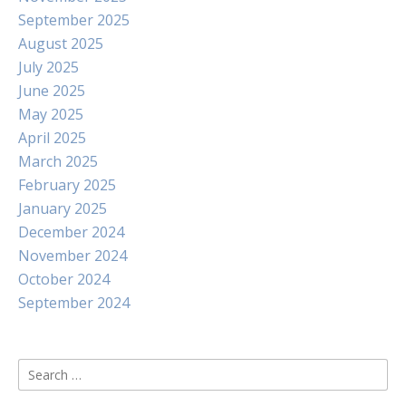
September 2025
August 2025
July 2025
June 2025
May 2025
April 2025
March 2025
February 2025
January 2025
December 2024
November 2024
October 2024
September 2024
Search
for: