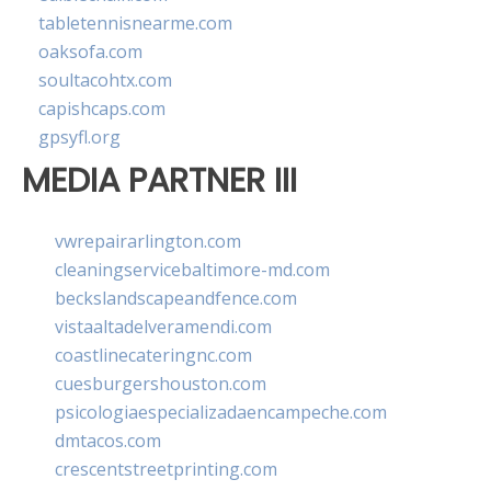
tabletennisnearme.com
oaksofa.com
soultacohtx.com
capishcaps.com
gpsyfl.org
MEDIA PARTNER III
vwrepairarlington.com
cleaningservicebaltimore-md.com
beckslandscapeandfence.com
vistaaltadelveramendi.com
coastlinecateringnc.com
cuesburgershouston.com
psicologiaespecializadaencampeche.com
dmtacos.com
crescentstreetprinting.com