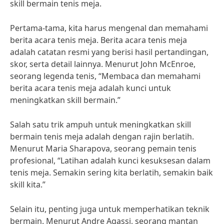
skill bermain tenis meja.
Pertama-tama, kita harus mengenal dan memahami
berita acara tenis meja. Berita acara tenis meja
adalah catatan resmi yang berisi hasil pertandingan,
skor, serta detail lainnya. Menurut John McEnroe,
seorang legenda tenis, “Membaca dan memahami
berita acara tenis meja adalah kunci untuk
meningkatkan skill bermain.”
Salah satu trik ampuh untuk meningkatkan skill
bermain tenis meja adalah dengan rajin berlatih.
Menurut Maria Sharapova, seorang pemain tenis
profesional, “Latihan adalah kunci kesuksesan dalam
tenis meja. Semakin sering kita berlatih, semakin baik
skill kita.”
Selain itu, penting juga untuk memperhatikan teknik
bermain. Menurut Andre Agassi, seorang mantan