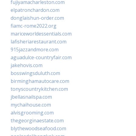
fujiyamacharleston.com
elpatronchardon.com
donglaishun-order.com
fiamc-rome2022.org
mariceworldessentials.com
lafisheriarestaurant.com
915jazzandmore.com
aguadulce-countryfair.com
jakehovis.com
bosswingsduluth.com
birminghamautocare.com
tonyscountrykitchen.com
jbellasnailspa.com
mychaihouse.com
alvisgrooming.com
thegeorginaestate.com
blythewoodseafood.com