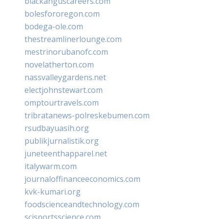
blackanguscareers.com
bolesfororegon.com
bodega-ole.com
thestreamlinerlounge.com
mestrinorubanofc.com
novelatherton.com
nassvalleygardens.net
electjohnstewart.com
omptourtravels.com
tribratanews-polreskebumen.com
rsudbayuasih.org
publikjurnalistik.org
juneteenthapparel.net
italywarm.com
journaloffinanceeconomics.com
kvk-kumari.org
foodscienceandtechnology.com
scisportsscience.com