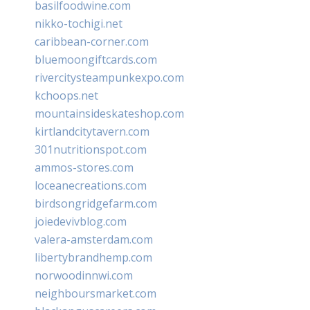
basilfoodwine.com
nikko-tochigi.net
caribbean-corner.com
bluemoongiftcards.com
rivercitysteampunkexpo.com
kchoops.net
mountainsideskateshop.com
kirtlandcitytavern.com
301nutritionspot.com
ammos-stores.com
loceanecreations.com
birdsongridgefarm.com
joiedevivblog.com
valera-amsterdam.com
libertybrandhemp.com
norwoodinnwi.com
neighboursmarket.com