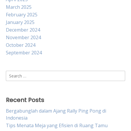
March 2025
February 2025
January 2025
December 2024
November 2024
October 2024
September 2024
Search
for:
Recent Posts
Bergabunglah dalam Ajang Rally Ping Pong di
Indonesia
Tips Menata Meja yang Efisien di Ruang Tamu