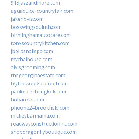
915jazzandmore.com
aguadulce-countryfair.com
jakehovis.com
bosswingsduluth.com
birminghamautocare.com
tonyscountrykitchen.com
jbellasnailspa.com
mychaihouse.com
alvisgrooming.com
thegeorginaestate.com
blythewoodseafood.com
paolosdelibangkok.com
bobacove.com
phoone24brookfield.com
mickeybarmama.com
roadwayconstructioninc.com
shopdragonflyboutique.com