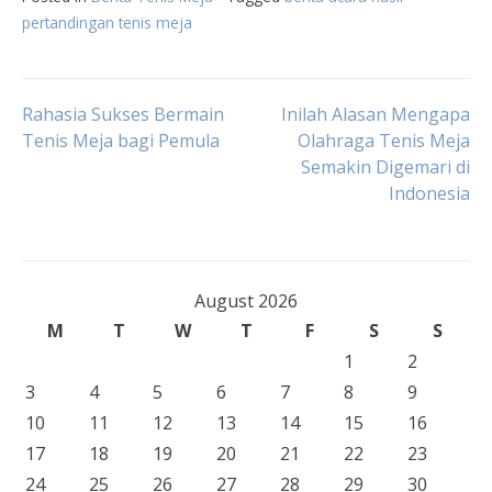
pertandingan tenis meja
Post
Rahasia Sukses Bermain
Inilah Alasan Mengapa
Tenis Meja bagi Pemula
Olahraga Tenis Meja
Semakin Digemari di
navigation
Indonesia
August 2026
M
T
W
T
F
S
S
1
2
3
4
5
6
7
8
9
10
11
12
13
14
15
16
17
18
19
20
21
22
23
24
25
26
27
28
29
30