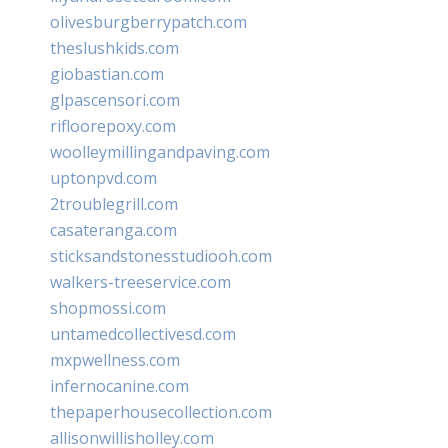
olivesburgberrypatch.com
theslushkids.com
giobastian.com
glpascensori.com
rifloorepoxy.com
woolleymillingandpaving.com
uptonpvd.com
2troublegrill.com
casateranga.com
sticksandstonesstudiooh.com
walkers-treeservice.com
shopmossi.com
untamedcollectivesd.com
mxpwellness.com
infernocanine.com
thepaperhousecollection.com
allisonwillisholley.com