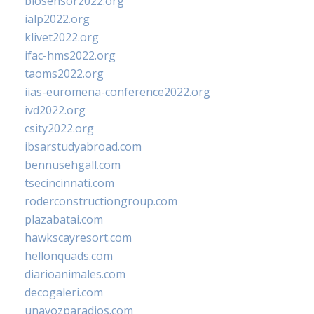
biosensor2022.org
ialp2022.org
klivet2022.org
ifac-hms2022.org
taoms2022.org
iias-euromena-conference2022.org
ivd2022.org
csity2022.org
ibsarstudyabroad.com
bennusehgall.com
tsecincinnati.com
roderconstructiongroup.com
plazabatai.com
hawkscayresort.com
hellonquads.com
diarioanimales.com
decogaleri.com
unavozparadios.com