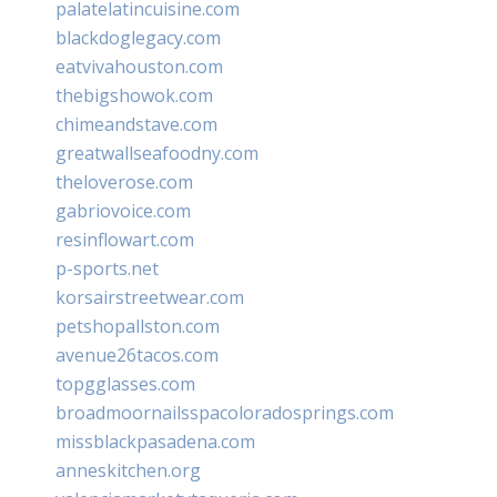
palatelatincuisine.com
blackdoglegacy.com
eatvivahouston.com
thebigshowok.com
chimeandstave.com
greatwallseafoodny.com
theloverose.com
gabriovoice.com
resinflowart.com
p-sports.net
korsairstreetwear.com
petshopallston.com
avenue26tacos.com
topgglasses.com
broadmoornailsspacoloradosprings.com
missblackpasadena.com
anneskitchen.org