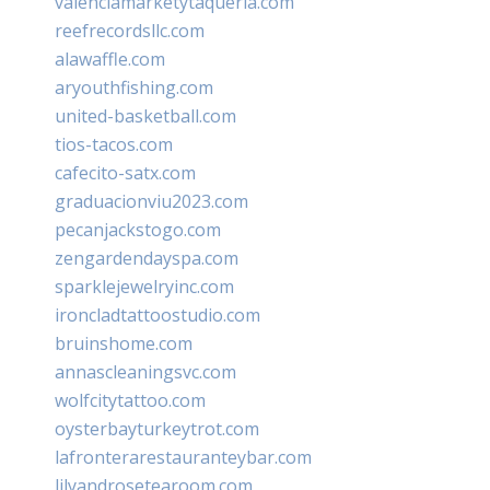
valenciamarketytaqueria.com
reefrecordsllc.com
alawaffle.com
aryouthfishing.com
united-basketball.com
tios-tacos.com
cafecito-satx.com
graduacionviu2023.com
pecanjackstogo.com
zengardendayspa.com
sparklejewelryinc.com
ironcladtattoostudio.com
bruinshome.com
annascleaningsvc.com
wolfcitytattoo.com
oysterbayturkeytrot.com
lafronterarestauranteybar.com
lilyandrosetearoom.com