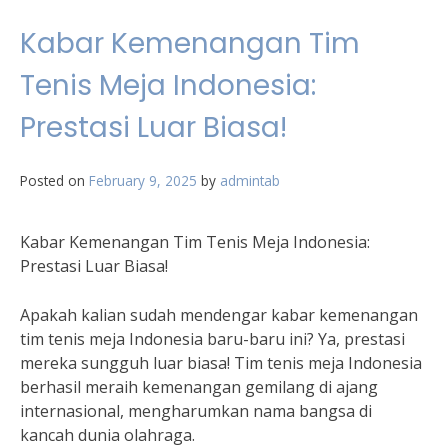
Kabar Kemenangan Tim
Tenis Meja Indonesia:
Prestasi Luar Biasa!
Posted on
February 9, 2025
by
admintab
Kabar Kemenangan Tim Tenis Meja Indonesia:
Prestasi Luar Biasa!
Apakah kalian sudah mendengar kabar kemenangan
tim tenis meja Indonesia baru-baru ini? Ya, prestasi
mereka sungguh luar biasa! Tim tenis meja Indonesia
berhasil meraih kemenangan gemilang di ajang
internasional, mengharumkan nama bangsa di
kancah dunia olahraga.