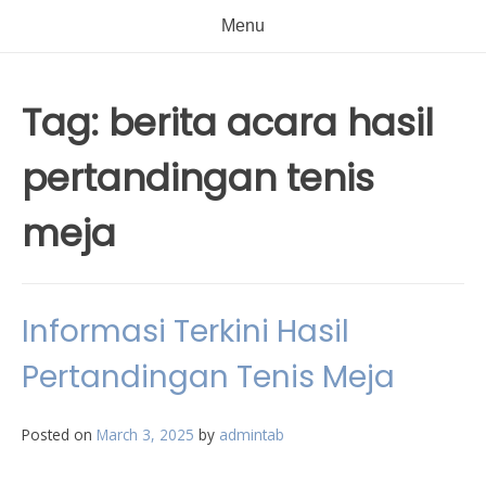
Menu
Tag:
berita acara hasil
pertandingan tenis
meja
Informasi Terkini Hasil
Pertandingan Tenis Meja
Posted on
March 3, 2025
by
admintab