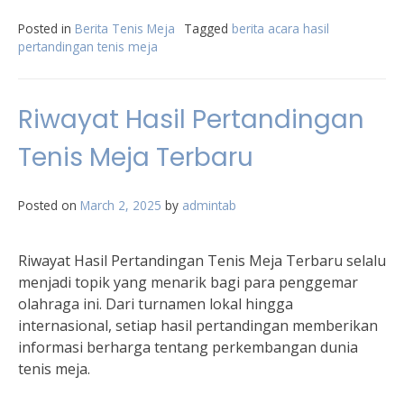
Posted in
Berita Tenis Meja
Tagged
berita acara hasil
pertandingan tenis meja
Riwayat Hasil Pertandingan
Tenis Meja Terbaru
Posted on
March 2, 2025
by
admintab
Riwayat Hasil Pertandingan Tenis Meja Terbaru selalu
menjadi topik yang menarik bagi para penggemar
olahraga ini. Dari turnamen lokal hingga
internasional, setiap hasil pertandingan memberikan
informasi berharga tentang perkembangan dunia
tenis meja.