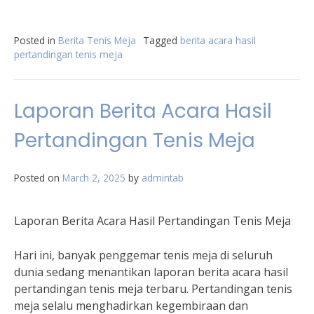
Posted in
Berita Tenis Meja
Tagged
berita acara hasil
pertandingan tenis meja
Laporan Berita Acara Hasil
Pertandingan Tenis Meja
Posted on
March 2, 2025
by
admintab
Laporan Berita Acara Hasil Pertandingan Tenis Meja
Hari ini, banyak penggemar tenis meja di seluruh
dunia sedang menantikan laporan berita acara hasil
pertandingan tenis meja terbaru. Pertandingan tenis
meja selalu menghadirkan kegembiraan dan