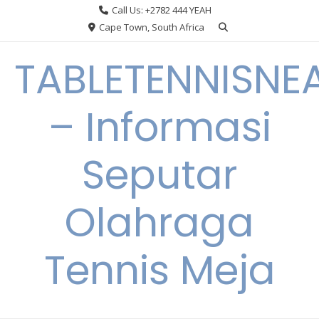
Skip
Call Us: +2782 444 YEAH
to
Cape Town, South Africa
content
TABLETENNISNE
– Informasi
Seputar
Olahraga
Tennis Meja