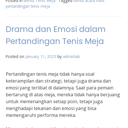
Posted in
Berita Tenis Meja
Tagged
berita acara hasil
pertandingan tenis meja
Drama dan Emosi dalam
Pertandingan Tenis Meja
Posted on
January 11, 2025
by
admintab
Pertandingan tenis meja tidak hanya soal
keterampilan dan strategi, tetapi juga drama dan
emosi yang terlibat di dalamnya. Saat para pemain
bertarung di atas meja, mereka tidak hanya berjuang
untuk memenangkan setiap poin, tetapi juga
menghadapi tekanan dan emosi yang bisa
memengaruhi performa mereka.