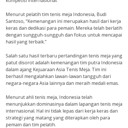
kompetisi internasional.
Menurut pelatih tim tenis meja Indonesia, Budi
Santoso, “Kemenangan ini merupakan hasil dari kerja
keras dan dedikasi para pemain. Mereka telah berlatih
dengan sungguh-sungguh dan fokus untuk mencapai
hasil yang terbaik.”
Salah satu hasil terbaru pertandingan tenis meja yang
patut disorot adalah kemenangan tim putra Indonesia
dalam ajang Kejuaraan Asia Tenis Meja. Tim ini
berhasil mengalahkan lawan-lawan tangguh dari
negara-negara Asia lainnya dan meraih medali emas.
Menurut ahli tenis meja, Indonesia telah
menunjukkan dominasinya dalam lapangan tenis meja
internasional. Hal ini tidak lepas dari kerja keras dan
strategi yang matang yang diterapkan oleh para
pemain dan tim pelatih.