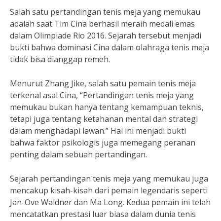
Salah satu pertandingan tenis meja yang memukau
adalah saat Tim Cina berhasil meraih medali emas
dalam Olimpiade Rio 2016. Sejarah tersebut menjadi
bukti bahwa dominasi Cina dalam olahraga tenis meja
tidak bisa dianggap remeh.
Menurut Zhang Jike, salah satu pemain tenis meja
terkenal asal Cina, “Pertandingan tenis meja yang
memukau bukan hanya tentang kemampuan teknis,
tetapi juga tentang ketahanan mental dan strategi
dalam menghadapi lawan.” Hal ini menjadi bukti
bahwa faktor psikologis juga memegang peranan
penting dalam sebuah pertandingan.
Sejarah pertandingan tenis meja yang memukau juga
mencakup kisah-kisah dari pemain legendaris seperti
Jan-Ove Waldner dan Ma Long. Kedua pemain ini telah
mencatatkan prestasi luar biasa dalam dunia tenis