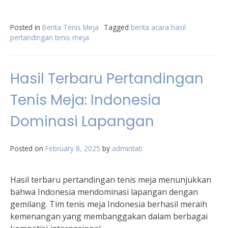
Posted in
Berita Tenis Meja
Tagged
berita acara hasil
pertandingan tenis meja
Hasil Terbaru Pertandingan
Tenis Meja: Indonesia
Dominasi Lapangan
Posted on
February 8, 2025
by
admintab
Hasil terbaru pertandingan tenis meja menunjukkan
bahwa Indonesia mendominasi lapangan dengan
gemilang. Tim tenis meja Indonesia berhasil meraih
kemenangan yang membanggakan dalam berbagai