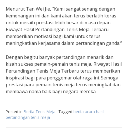
Menurut Tan Wei Jie, “Kami sangat senang dengan
kemenangan ini dan kami akan terus berlatih keras
untuk meraih prestasi lebih besar di masa depan.
Riwayat Hasil Pertandingan Tenis Meja Terbaru
memberikan motivasi bagi kami untuk terus
meningkatkan kerjasama dalam pertandingan ganda.”
Dengan begitu banyak pertandingan menarik dan
kisah sukses pemain-pemain tenis meja, Riwayat Hasil
Pertandingan Tenis Meja Terbaru terus memberikan
inspirasi bagi para penggemar olahraga ini. Semoga
prestasi para pemain tenis meja terus meningkat dan
membawa nama baik bagi negara mereka.
Posted in
Berita Tenis Meja
Tagged
berita acara hasil
pertandingan tenis meja