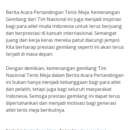
Berita Acara Pertandingan Tenis Meja: Kemenangan
Gemilang dari Tim Nasional ini juga menjadi inspirasi
bagi para atlet muda Indonesia untuk terus berjuang
dan berprestasi di kancah internasional. Semangat
juang dan kerja keras mereka patut diacungi jempol.
Kita berharap prestasi gemilang seperti ini akan terus
terjadi di masa depan.
Dengan demikian, kemenangan gemilang Tim
Nasional Tenis Meja dalam Berita Acara Pertandingan
ini bukan hanya menjadi kebanggaan bagi para atlet
dan pelatih, tetapi juga bagi seluruh masyarakat
Indonesia. Semoga prestasi gemilang ini dapat terus
dipertahankan dan menjadi motivasi bagi generasi
atlet tenis meja berikutnya.