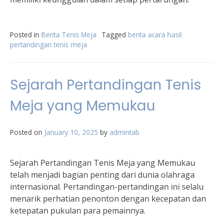
Posted in
Berita Tenis Meja
Tagged
berita acara hasil
pertandingan tenis meja
Sejarah Pertandingan Tenis
Meja yang Memukau
Posted on
January 10, 2025
by
admintab
Sejarah Pertandingan Tenis Meja yang Memukau
telah menjadi bagian penting dari dunia olahraga
internasional. Pertandingan-pertandingan ini selalu
menarik perhatian penonton dengan kecepatan dan
ketepatan pukulan para pemainnya.