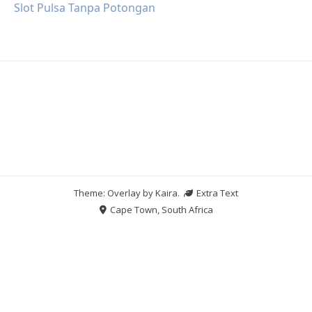
Slot Pulsa Tanpa Potongan
Theme: Overlay by
Kaira
.
Extra Text
Cape Town, South Africa