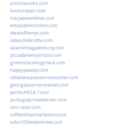
jccoinlaundry.com
kautorepair.com
marjaeswinebar.com
elmazatlanclinton.com
ideacoffeenyc.com
odieschillicothe.com
lacantinitagalesburg.com
pizzadeliverybristol.com
greenstarsmogcheck.com
happypawspl.com
callahansautoservicecenter.com
georgiascornermarket.com
perfectfit24-7.com
portugalprivatedriver.com
von-racer.com
coffeeshopcharleston.com
salon104mainstreet.com