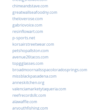
chimeandstave.com
greatwallseafoodny.com
theloverose.com
gabriovoice.com
resinflowart.com
p-sports.net
korsairstreetwear.com
petshopallston.com
avenue26tacos.com
topgglasses.com
broadmoornailsspacoloradosprings.com
missblackpasadena.com
anneskitchen.org
valenciamarketytaqueria.com
reefrecordsllc.com
alawaffle.com
aryouthfishing.com