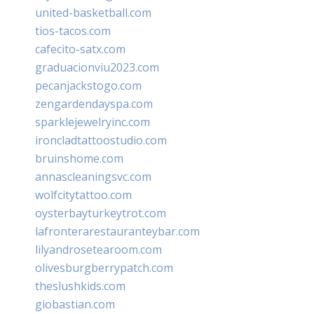
united-basketball.com
tios-tacos.com
cafecito-satx.com
graduacionviu2023.com
pecanjackstogo.com
zengardendayspa.com
sparklejewelryinc.com
ironcladtattoostudio.com
bruinshome.com
annascleaningsvc.com
wolfcitytattoo.com
oysterbayturkeytrot.com
lafronterarestauranteybar.com
lilyandrosetearoom.com
olivesburgberrypatch.com
theslushkids.com
giobastian.com