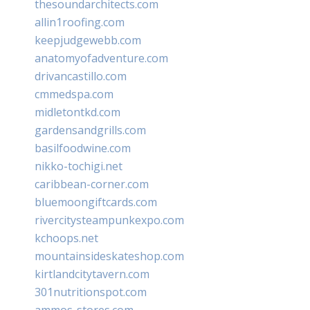
thesoundarchitects.com
allin1roofing.com
keepjudgewebb.com
anatomyofadventure.com
drivancastillo.com
cmmedspa.com
midletontkd.com
gardensandgrills.com
basilfoodwine.com
nikko-tochigi.net
caribbean-corner.com
bluemoongiftcards.com
rivercitysteampunkexpo.com
kchoops.net
mountainsideskateshop.com
kirtlandcitytavern.com
301nutritionspot.com
ammos-stores.com