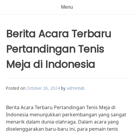
Menu
Berita Acara Terbaru
Pertandingan Tenis
Meja di Indonesia
Posted on
October 26, 2024
by
admintab
Berita Acara Terbaru Pertandingan Tenis Meja di
Indonesia menunjukkan perkembangan yang sangat
menarik dalam dunia olahraga. Dalam acara yang
diselenggarakan baru-baru ini, para pemain tenis