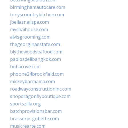
birminghamautocare.com
tonyscountrykitchen.com
jbellasnailspa.com
mychaihouse.com
alvisgrooming.com
thegeorginaestate.com
blythewoodseafood.com
paolosdelibangkok.com
bobacove.com
phoone24brookfield.com
mickeybarmama.com
roadwayconstructioninc.com
shopdragonflyboutique.com
sportszilla.org
batchprovisionsbar.com
brasserie-gobette.com
musicrearte.com