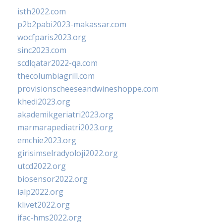
isth2022.com
p2b2pabi2023-makassar.com
wocfparis2023.org
sinc2023.com
scdlqatar2022-qa.com
thecolumbiagrill.com
provisionscheeseandwineshoppe.com
khedi2023.org
akademikgeriatri2023.org
marmarapediatri2023.org
emchie2023.org
girisimselradyoloji2022.org
utcd2022.org
biosensor2022.org
ialp2022.org
klivet2022.org
ifac-hms2022.org