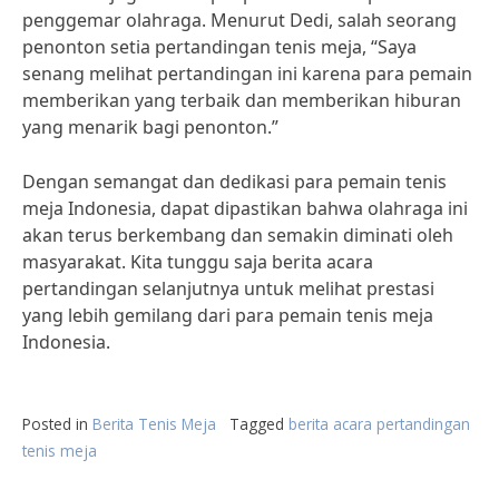
penggemar olahraga. Menurut Dedi, salah seorang
penonton setia pertandingan tenis meja, “Saya
senang melihat pertandingan ini karena para pemain
memberikan yang terbaik dan memberikan hiburan
yang menarik bagi penonton.”
Dengan semangat dan dedikasi para pemain tenis
meja Indonesia, dapat dipastikan bahwa olahraga ini
akan terus berkembang dan semakin diminati oleh
masyarakat. Kita tunggu saja berita acara
pertandingan selanjutnya untuk melihat prestasi
yang lebih gemilang dari para pemain tenis meja
Indonesia.
Posted in
Berita Tenis Meja
Tagged
berita acara pertandingan
tenis meja