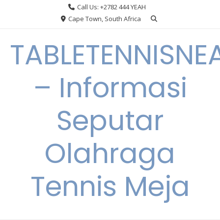
Skip
Call Us: +2782 444 YEAH
to
Cape Town, South Africa
content
TABLETENNISNE
– Informasi
Seputar
Olahraga
Tennis Meja