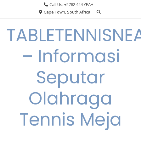
Skip
Call Us: +2782 444 YEAH
to
Cape Town, South Africa
content
TABLETENNISNE
– Informasi
Seputar
Olahraga
Tennis Meja