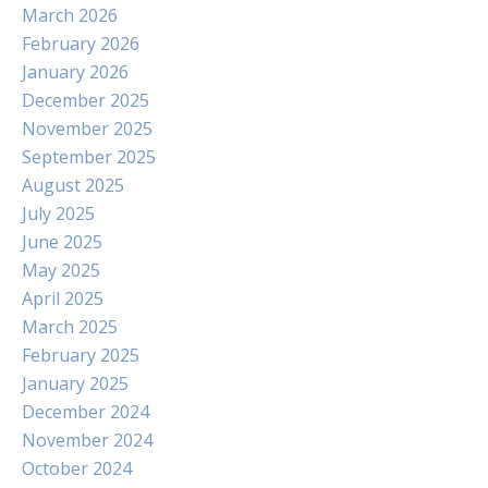
March 2026
February 2026
January 2026
December 2025
November 2025
September 2025
August 2025
July 2025
June 2025
May 2025
April 2025
March 2025
February 2025
January 2025
December 2024
November 2024
October 2024