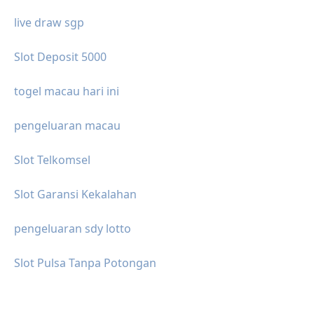
live draw sgp
Slot Deposit 5000
togel macau hari ini
pengeluaran macau
Slot Telkomsel
Slot Garansi Kekalahan
pengeluaran sdy lotto
Slot Pulsa Tanpa Potongan