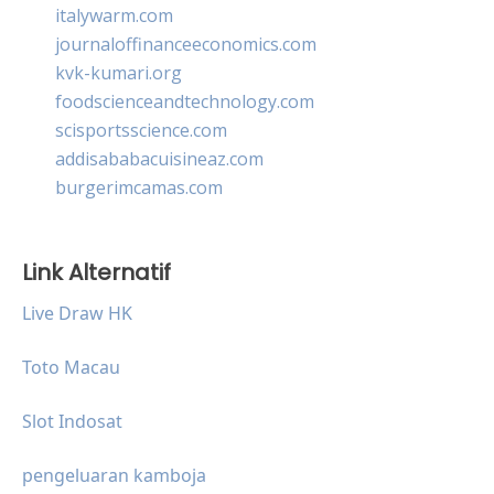
italywarm.com
journaloffinanceeconomics.com
kvk-kumari.org
foodscienceandtechnology.com
scisportsscience.com
addisababacuisineaz.com
burgerimcamas.com
Link Alternatif
Live Draw HK
Toto Macau
Slot Indosat
pengeluaran kamboja