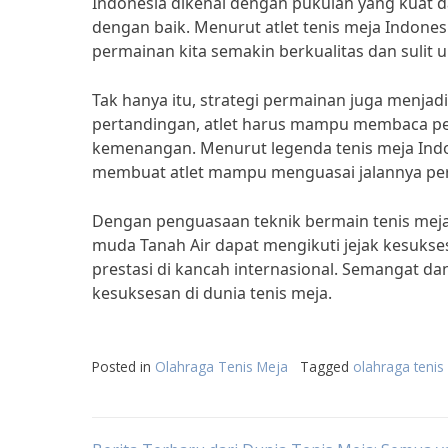
Indonesia dikenal dengan pukulan yang kuat d
dengan baik. Menurut atlet tenis meja Indones
permainan kita semakin berkualitas dan sulit u
Tak hanya itu, strategi permainan juga menjadi
pertandingan, atlet harus mampu membaca pe
kemenangan. Menurut legenda tenis meja Indon
membuat atlet mampu menguasai jalannya pe
Dengan penguasaan teknik bermain tenis meja a
muda Tanah Air dapat mengikuti jejak kesukses
prestasi di kancah internasional. Semangat d
kesuksesan di dunia tenis meja.
Posted in
Olahraga Tenis Meja
Tagged
olahraga tenis