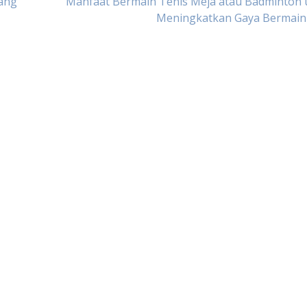
yang
Manfaat Bermain Tenis Meja atau Badminton 
Meningkatkan Gaya Bermain