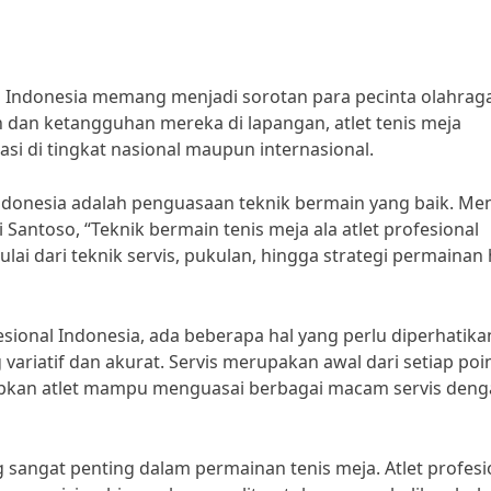
nal Indonesia memang menjadi sorotan para pecinta olahrag
 dan ketangguhan mereka di lapangan, atlet tenis meja
asi di tingkat nasional maupun internasional.
 Indonesia adalah penguasaan teknik bermain yang baik. Me
 Santoso, “Teknik bermain tenis meja ala atlet profesional
lai dari teknik servis, pukulan, hingga strategi permainan
esional Indonesia, ada beberapa hal yang perlu diperhatika
variatif dan akurat. Servis merupakan awal dari setiap poi
apkan atlet mampu menguasai berbagai macam servis den
ng sangat penting dalam permainan tenis meja. Atlet profesi