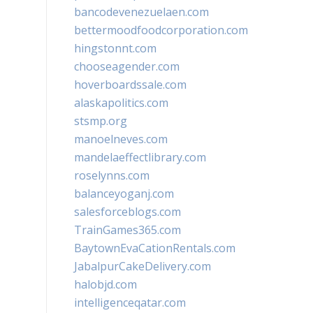
bancodevenezuelaen.com
bettermoodfoodcorporation.com
hingstonnt.com
chooseagender.com
hoverboardssale.com
alaskapolitics.com
stsmp.org
manoelneves.com
mandelaeffectlibrary.com
roselynns.com
balanceyoganj.com
salesforceblogs.com
TrainGames365.com
BaytownEvaCationRentals.com
JabalpurCakeDelivery.com
halobjd.com
intelligenceqatar.com