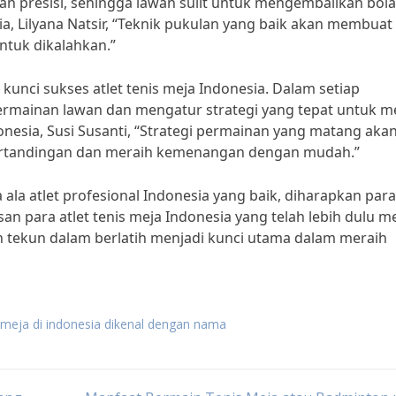
an presisi, sehingga lawan sulit untuk mengembalikan bola
ia, Lilyana Natsir, “Teknik pukulan yang baik akan membuat
ntuk dikalahkan.”
 kunci sukses atlet tenis meja Indonesia. Dalam setiap
rmainan lawan dan mengatur strategi yang tepat untuk m
esia, Susi Susanti, “Strategi permainan yang matang aka
rtandingan dan meraih kemenangan dengan mudah.”
la atlet profesional Indonesia yang baik, diharapkan para 
an para atlet tenis meja Indonesia yang telah lebih dulu m
an tekun dalam berlatih menjadi kunci utama dalam meraih
 meja di indonesia dikenal dengan nama