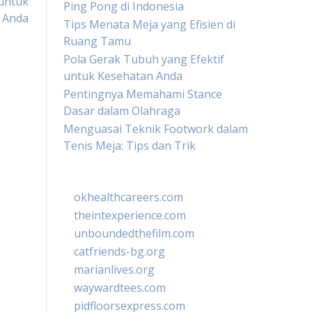
untuk
Ping Pong di Indonesia
 Anda
Tips Menata Meja yang Efisien di
Ruang Tamu
Pola Gerak Tubuh yang Efektif
untuk Kesehatan Anda
Pentingnya Memahami Stance
Dasar dalam Olahraga
Menguasai Teknik Footwork dalam
Tenis Meja: Tips dan Trik
okhealthcareers.com
theintexperience.com
unboundedthefilm.com
catfriends-bg.org
marianlives.org
waywardtees.com
pidfloorsexpress.com