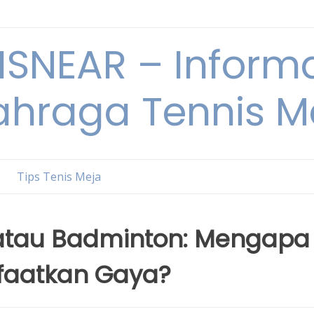
ISNEAR – Informa
ahraga Tennis M
Tips Tenis Meja
 atau Badminton: Mengapa
faatkan Gaya?