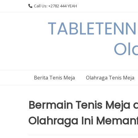
Skip
Call Us: +2782 444 YEAH
to
content
TABLETENN
Ol
Berita Tenis Meja
Olahraga Tenis Meja
Bermain Tenis Meja
Olahraga Ini Meman