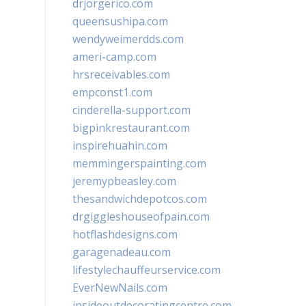
drjorgerico.com
queensushipa.com
wendyweimerdds.com
ameri-camp.com
hrsreceivables.com
empconst1.com
cinderella-support.com
bigpinkrestaurant.com
inspirehuahin.com
memmingerspainting.com
jeremypbeasley.com
thesandwichdepotcos.com
drgiggleshouseofpain.com
hotflashdesigns.com
garagenadeau.com
lifestylechauffeurservice.com
EverNewNails.com
insideoutdecoratingcentre.com